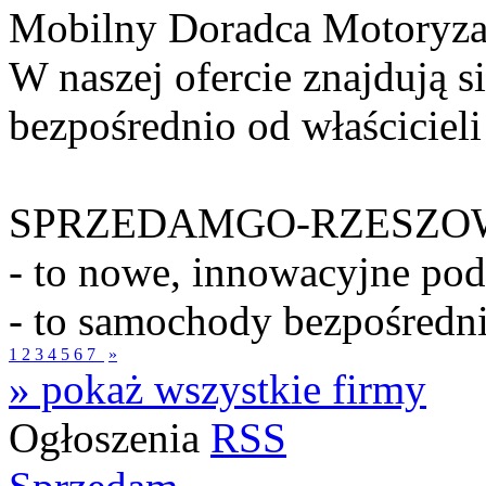
Mobilny Doradca Motoryza
W naszej ofercie znajdują 
bezpośrednio od właściciel
SPRZEDAMGO-RZESZOW
- to nowe, innowacyjne pod
- to samochody bezpośrednio
1
2
3
4
5
6
7
»
» pokaż wszystkie firmy
Ogłoszenia
RSS